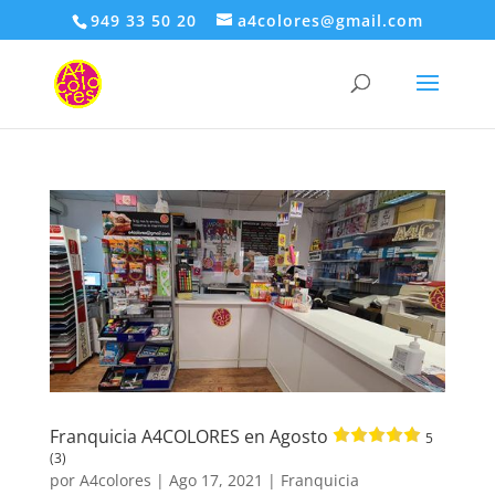
949 33 50 20
a4colores@gmail.com
Franquicia A4COLORES en Agosto
5
(3)
por
A4colores
|
Ago 17, 2021
|
Franquicia