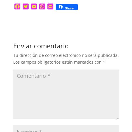
F
T
E
W
P
Share
a
w
m
h
r
c
i
a
a
i
e
t
i
t
n
b
t
l
s
t
o
e
A
o
r
p
Enviar comentario
k
p
Tu dirección de correo electrónico no será publicada.
Los campos obligatorios están marcados con
*